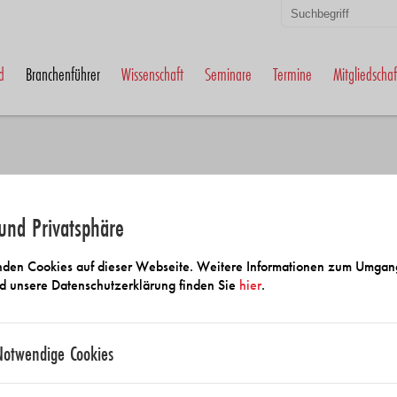
d
Branchenführer
Wissenschaft
Seminare
Termine
Mitgliedschaf
und Privatsphäre
 und Anbietersuche
den Cookies auf dieser Webseite. Weitere Informationen zum Umgan
d unsere Datenschutzerklärung finden Sie
hier
.
Notwendige Cookies