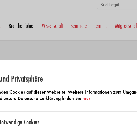
d
Branchenführer
Wissenschaft
Seminare
Termine
Mitgliedschaf
und Privatsphäre
 und Anbietersuche
den Cookies auf dieser Webseite. Weitere Informationen zum Umgan
d unsere Datenschutzerklärung finden Sie
hier
.
Notwendige Cookies