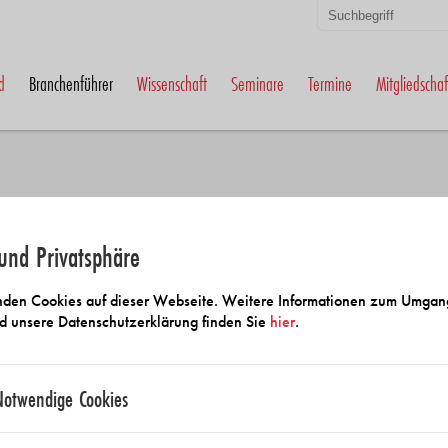
d
Branchenführer
Wissenschaft
Seminare
Termine
Mitgliedschaf
und Privatsphäre
 und Anbietersuche
den Cookies auf dieser Webseite. Weitere Informationen zum Umgan
d unsere Datenschutzerklärung finden Sie
hier
.
Notwendige Cookies