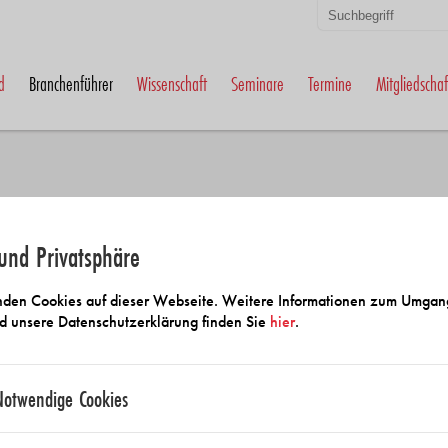
d
Branchenführer
Wissenschaft
Seminare
Termine
Mitgliedschaf
und Privatsphäre
 und Anbietersuche
den Cookies auf dieser Webseite. Weitere Informationen zum Umgan
d unsere Datenschutzerklärung finden Sie
hier
.
Notwendige Cookies