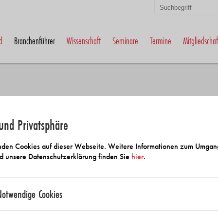
d
Branchenführer
Wissenschaft
Seminare
Termine
Mitgliedschaf
und Privatsphäre
 und Anbietersuche
den Cookies auf dieser Webseite. Weitere Informationen zum Umgan
d unsere Datenschutzerklärung finden Sie
hier
.
Notwendige Cookies