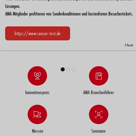
Jetzt verfügbar: Sensor Trends 2030. Technologietrends für Industrie und Forschung
Lösungen.
Produktgruppen
im Überblick.
AMA Mitglieder profitieren von Sonderkonditionen und kostenfreien Besuchertickets.
und direkten Zugang zu führenden Anbietern aus Industrie und Forschung.
Sensor Trends 2030 - Jetzt Bestellen
https://branchenfuehrer.ama-sensorik.de
https://www.sensor-test.de
Next
Innovationspreis
AMA Branchenführer
Messen
Seminare