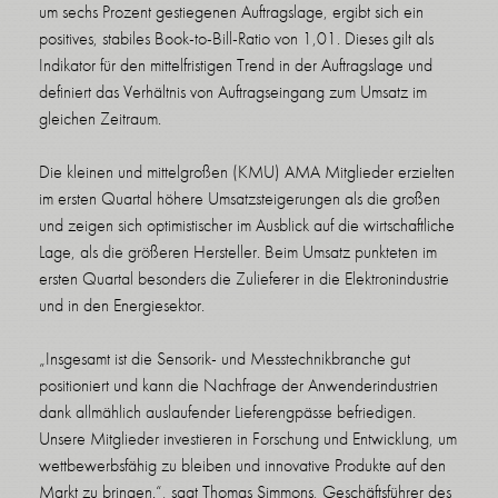
um sechs Prozent gestiegenen Auftragslage, ergibt sich ein
positives, stabiles Book-to-Bill-Ratio von 1,01. Dieses gilt als
Indikator für den mittelfristigen Trend in der Auftragslage und
definiert das Verhältnis von Auftragseingang zum Umsatz im
gleichen Zeitraum.
Die kleinen und mittelgroßen (KMU) AMA Mitglieder erzielten
im ersten Quartal höhere Umsatzsteigerungen als die großen
und zeigen sich optimistischer im Ausblick auf die wirtschaftliche
Lage, als die größeren Hersteller. Beim Umsatz punkteten im
ersten Quartal besonders die Zulieferer in die Elektronindustrie
und in den Energiesektor.
„Insgesamt ist die Sensorik- und Messtechnikbranche gut
positioniert und kann die Nachfrage der Anwenderindustrien
dank allmählich auslaufender Lieferengpässe befriedigen.
Unsere Mitglieder investieren in Forschung und Entwicklung, um
wettbewerbsfähig zu bleiben und innovative Produkte auf den
Markt zu bringen.“, sagt Thomas Simmons, Geschäftsführer des