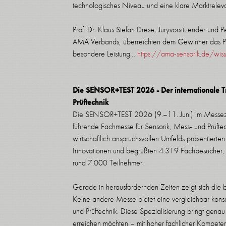
technologisches Niveau und eine klare Marktrelev
Prof. Dr. Klaus Stefan Drese, Juryvorsitzender und 
AMA Verbands, überreichten dem Gewinner das Pr
besondere Leistung…
https://ama-sensorik.de/wis
Die SENSOR+TEST 2026 - Der internationale Tre
Prüftechnik
Die SENSOR+TEST 2026 (9.–11. Juni) im Messezen
führende Fachmesse für Sensorik, Mess- und Prüftech
wirtschaftlich anspruchsvollen Umfelds präsentiert
Innovationen und begrüßten 4.319 Fachbesucher,
rund 7.000 Teilnehmer.
Gerade in herausfordernden Zeiten zeigt sich di
Keine andere Messe bietet eine vergleichbar kons
und Prüftechnik. Diese Spezialisierung bringt gena
erreichen möchten – mit hoher fachlicher Kompete