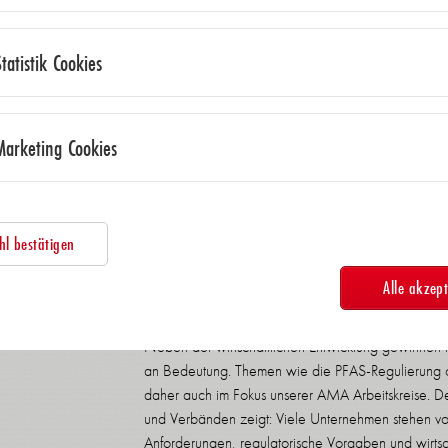
die SENSOR+TEST 2026 zeigte auch in diesem Jah
Innovationskraft, technologische Exzellenz und den 
Statistik Cookies
und Forschung. Drei Tage lang stand Nürnberg im 
praxisnaher Anwendungen und neuer Impulse für di
internationale Beteiligung und die gute Qualität 
zentrale Rolle unsere Branche für industrielle Wer
Marketing Cookies
Transformation spielt.
Diese Entwicklung spiegelt sich auch in den aktue
Umsatzwachstum von zwölf Prozent im Vergleich zu
l bestätigen
Auftragseingang in m ersten Quartal 2026 ist die 
das Jahr 2026 gestartet. Gleichzeitig zeigt sich i
Alle akzept
Dynamik, die auf ein zunehmend differenziertes Mar
Neben der wirtschaftlichen Entwicklung gewinnen
an Bedeutung. Themen wie die PFAS-Regulierung o
daher auch im Fokus unserer AMA Arbeitskreise. De
und Verbänden zeigt: Viele Unternehmen stehen vo
Anforderungen, regulatorische Vorgaben und wirtscha