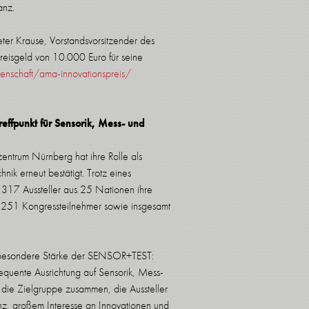
anz.
Peter Krause, Vorstandsvorsitzender des
eisgeld von 10.000 Euro für seine
senschaft/ama-innovationspreis/
ffpunkt für Sensorik, Mess- und
trum Nürnberg hat ihre Rolle als
nik erneut bestätigt. Trotz eines
en 317 Aussteller aus 25 Nationen ihre
 251 Kongressteilnehmer sowie insgesamt
e besondere Stärke der SENSOR+TEST:
equente Ausrichtung auf Sensorik, Mess-
u die Zielgruppe zusammen, die Aussteller
nz, großem Interesse an Innovationen und