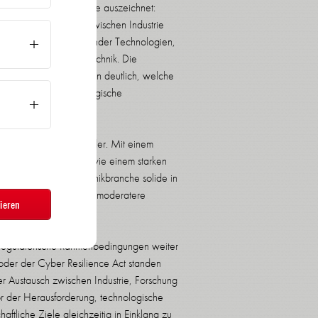
r, was unsere Branche auszeichnet:
intensiven Austausch zwischen Industrie
Zeichen zukunftsweisender Technologien,
e Sensorik und Messtechnik. Die
der Fachgespräche zeigen deutlich, welche
tschöpfung und technologische
llen Branchenzahlen wider. Mit einem
m Vorjahresquartal sowie einem starken
Sensorik- und Messtechnikbranche solide in
m Quartalsvergleich eine moderatere
ieren
ktumfeld hinweist.
 regulatorische Rahmenbedingungen weiter
der der Cyber Resilience Act standen
r Austausch zwischen Industrie, Forschung
r der Herausforderung, technologische
ftliche Ziele gleichzeitig in Einklang zu