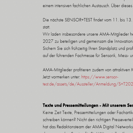
einem intensiven fachlichen Austausch. Über dieses p
Die nächste SENSOR+TEST findet vom 11. bis 13
statt.
Wir laden insbesondere unsere AMA-Mitglieder h
2027 zu beteiligen und gemeinsam die Innovations
Sichern Sie sich frühzeitig Ihren Standplatz und pro
auf der führenden Fachmesse für Sensorik, Mess- un
AMA-Mitglieder profitieren zudem von attraktiven 
Jetzt vormerken unter:
https://www.sensor-
test.de/assets/de/Aussteller/Anmeldung/S+T202
Texte und Pressemitteilungen - Mit unserem Se
Keine Zeit Texte, Pressemitteilungen oder Fachartik
schreiben können? Nicht den richtigen Pressevert
hat das Redaktionsteam der AMA Digital Networks