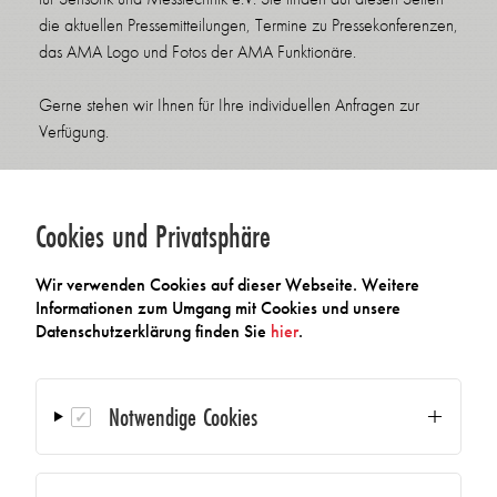
die aktuellen Pressemitteilungen, Termine zu Pressekonferenzen,
das AMA Logo und Fotos der AMA Funktionäre.
Gerne stehen wir Ihnen für Ihre individuellen Anfragen zur
Verfügung.
Pressekontakt
Cookies und Privatsphäre
Wir verwenden Cookies auf dieser Webseite. Weitere
AMA Verband für Sensorik und
Informationen zum Umgang mit Cookies und unsere
Messtechnik e.V.
Datenschutzerklärung finden Sie
hier
.
Leitung Presse und Public Affairs
Pascale Taube
Sophie-Charlotten-Str. 15
Notwendige Cookies
14059 Berlin
Tel.: +49 1522 836 1867
press@ama-sensorik.de